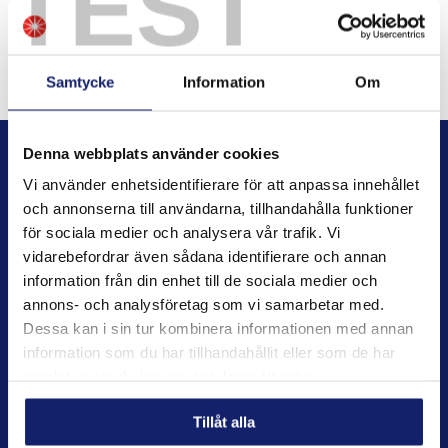
TEST
SHARE
SHARE
SHARE
SHARE
SHARE
ON
ON
ON
ON
FACEBOOK
TWITTER
LINKEDIN
PINTEREST
Samtycke
Information
Om
Denna webbplats använder cookies
Vi använder enhetsidentifierare för att anpassa innehållet
och annonserna till användarna, tillhandahålla funktioner
för sociala medier och analysera vår trafik. Vi
vidarebefordrar även sådana identifierare och annan
information från din enhet till de sociala medier och
annons- och analysföretag som vi samarbetar med.
Dessa kan i sin tur kombinera informationen med annan
Contact
information som du har tillhandahållit eller som de har
samlat in när du har använt deras tjänster.
J A Gahms gata 4
S-421 31 Västra Frölunda
Tillåt alla