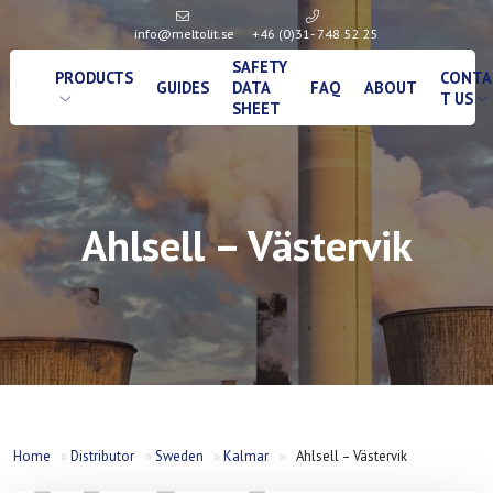
info@meltolit.se
+46 (0)31- 748 52 25
SAFETY
PRODUCTS
CONTA
GUIDES
DATA
FAQ
ABOUT
T US
SHEET
Ahlsell – Västervik
Home
»
Distributor
»
Sweden
»
Kalmar
»
Ahlsell – Västervik