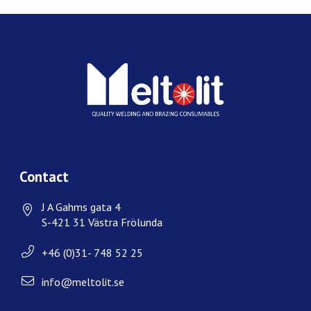
Contact
J A Gahms gata 4
S-421 31 Västra Frölunda
+46 (0)31- 748 52 25
info@meltolit.se