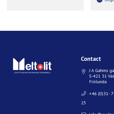
Contact
J A Gahms ga
S-421 31 Väs
Frölunda
+46 (0)31- 
25