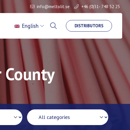
info@meltolit.se
+46 (0)31- 748 52 25
English
DISTRIBUTORS
r County