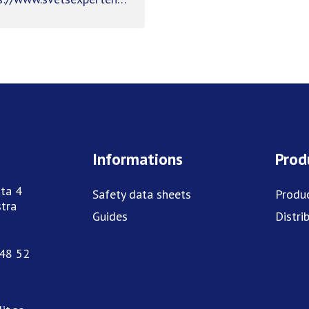
Informations
Prod
ta 4
Safety data sheets
Produ
tra
Guides
Distri
748 52