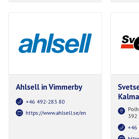
Ahlsell in Vimmerby
Svets
Kalma
+46 492-283 80
Polh
https://www.ahlsell.se/en
392 
+46 
http