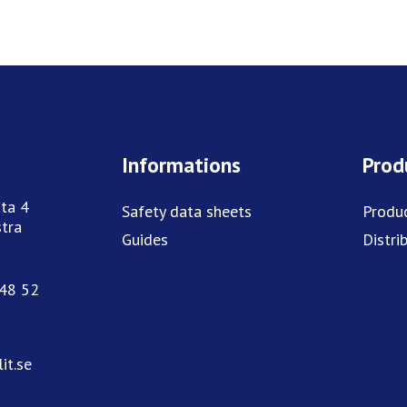
Informations
Prod
ta 4
Safety data sheets
Produ
tra
Guides
Distri
748 52
it.se