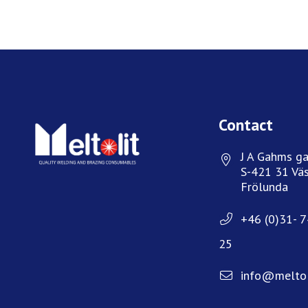
Contact
J A Gahms ga
S-421 31 Väs
Frölunda
+46 (0)31- 
25
info@meltol