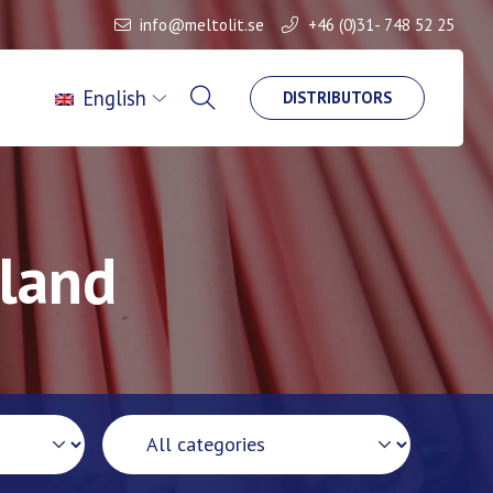
info@meltolit.se
+46 (0)31- 748 52 25
English
DISTRIBUTORS
tland