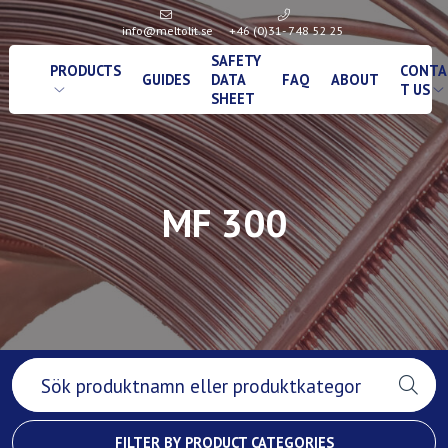
info@meltolit.se
+46 (0)31- 748 52 25
SAFETY
PRODUCTS
CONTA
GUIDES
DATA
FAQ
ABOUT
T US
SHEET
MF 300
FILTER BY PRODUCT CATEGORIES