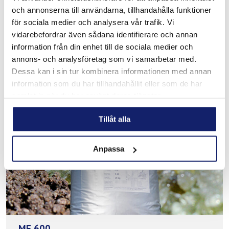
och annonserna till användarna, tillhandahålla funktioner
för sociala medier och analysera vår trafik. Vi
MF 255
vidarebefordrar även sådana identifierare och annan
information från din enhet till de sociala medier och
ISO 14174 – S A FB 1 55 AC H5 *) (EN 760 – SA FB 1 55 AC)
annons- och analysföretag som vi samarbetar med.
READ MORE
Dessa kan i sin tur kombinera informationen med annan
information som du har tillhandahållit eller som de har
PRODUCT SHEET
samlat in när du har använt deras tjänster.
Tillåt alla
Anpassa
MF 600