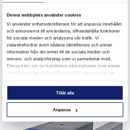
Denna webbplats använder cookies
Vi använder enhetsidentifierare för att anpassa innehållet
och annonserna till användarna, tillhandahålla funktioner
för sociala medier och analysera vår trafik. Vi
vidarebefordrar även sådana identifierare och annan
Meltolit 16/5 Mo E
information från din enhet till de sociala medier och
Designed for welding corrosion resistant martensitic-
annons- och analysföretag som vi samarbetar med.
ferritic rolled steels of same composition. For build up and
Dessa kan i sin tur kombinera informationen med annan
repair of cast steels, propellers, valves, shafts and other
information som du har tillhandahållit eller som de har
applications in water t...
samlat in när du har använt deras tjänster.
READ MORE
Tillåt alla
PRODUCT SHEET
Anpassa