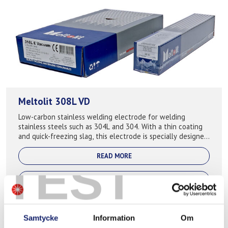
Meltolit 308L VD
Low-carbon stainless welding electrode for welding
stainless steels such as 304L and 304. With a thin coating
and quick-freezing slag, this electrode is specially designed
for welding thin-walled p...
READ MORE
TEST
PRODUCT SHEET
Samtycke
Information
Om