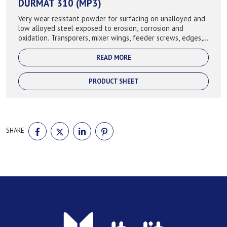
DURMAT 310 (MP3)
Very wear resistant powder for surfacing on unalloyed and
low alloyed steel exposed to erosion, corrosion and
oxidation. Transporers, mixer wings, feeder screws, edges,
slags, knives. 57-60 HRC
READ MORE
PRODUCT SHEET
SHARE
SHARE
SHARE
SHARE
SHARE
ON
ON
ON
ON
FACEBOOK
TWITTER
LINKEDIN
PINTEREST