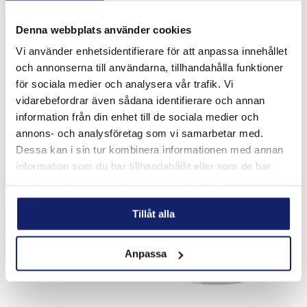
Denna webbplats använder cookies
Vi använder enhetsidentifierare för att anpassa innehållet
och annonserna till användarna, tillhandahålla funktioner
MP6
för sociala medier och analysera vår trafik. Vi
Copper alloyed powder for surfacing of cast ioron,
vidarebefordrar även sådana identifierare och annan
unalloyed and alloyed steels. Kopparlegerat pulver för
information från din enhet till de sociala medier och
ytbeläggning av gjutjärn, legerade och olegerade stål.
annons- och analysföretag som vi samarbetar med.
Bearings, sliding surfaces, guide ro...
READ MORE
Dessa kan i sin tur kombinera informationen med annan
information som du har tillhandahållit eller som de har
samlat in när du har använt deras tjänster.
Tillåt alla
Anpassa