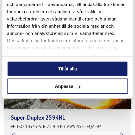
82 (NiCr3)
och annonserna till användarna, tillhandahålla funktioner
EN ISO 18274: B Ni 6082 AWS A5.14: EQNiCr-3
för sociala medier och analysera vår trafik. Vi
vidarebefordrar även sådana identifierare och annan
READ MORE
information från din enhet till de sociala medier och
annons- och analysföretag som vi samarbetar med.
PRODUCT SHEET
Dessa kan i sin tur kombinera informationen med annan
information som du har tillhandahållit eller som de har
samlat in när du har använt deras tjänster.
Tillåt alla
Anpassa
Super-Duplex 2594NL
EN ISO 14343-A: B 25 9 4 N L AWS A5.9: EQ2594