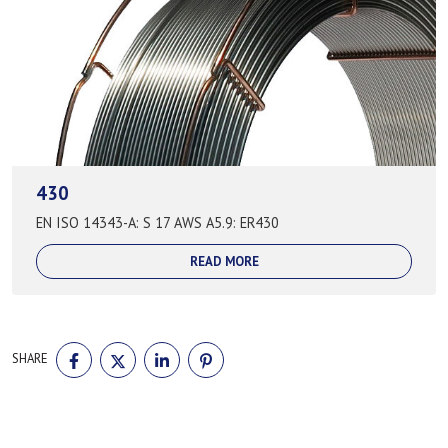
430
EN ISO 14343-A: S 17 AWS A5.9: ER430
READ MORE
SHARE
SHARE
SHARE
SHARE
SHARE
ON
ON
ON
ON
FACEBOOK
TWITTER
LINKEDIN
PINTEREST