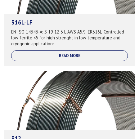
316L-LF
EN ISO 14343-A: S 19 12 3 L AWS A5.9: ER316L Controlled
low ferrite <5 for high strenght in low temperature and
cryogenic applications
READ MORE
312