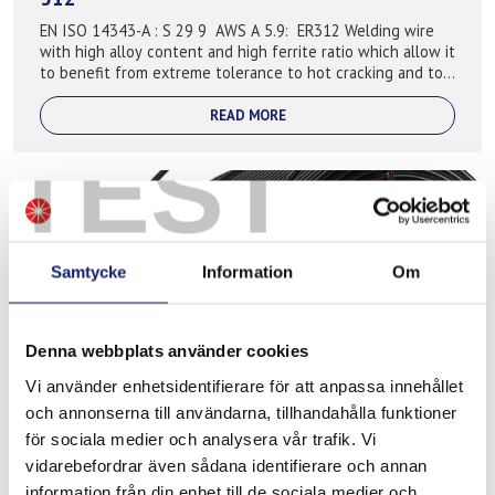
EN ISO 14343-A : S 29 9 AWS A 5.9: ER312 Welding wire
with high alloy content and high ferrite ratio which allow it
to benefit from extreme tolerance to hot cracking and to
dilution with a wid...
READ MORE
TEST
Samtycke
Information
Om
Denna webbplats använder cookies
Vi använder enhetsidentifierare för att anpassa innehållet
Super-Duplex 2594NL
och annonserna till användarna, tillhandahålla funktioner
för sociala medier och analysera vår trafik. Vi
EN ISO 14343-A: S 25 9 4 N L AWS A5.9: ER2594
vidarebefordrar även sådana identifierare och annan
READ MORE
information från din enhet till de sociala medier och